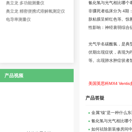
氰化氢与光气相比哪个
奥立龙 多功能测量仪
非骤死者临床分为 4
奥立龙 精密便携式溶解氧测定仪
肤粘膜呈鲜红色等。惊
电导率测量仪
性影响：神经衰弱综合
光气学名
碳酰氯
，是典型
伏期出现症状，表现为
等。出现肺水肿症状者
产品视频
美国英思科MX4 Vent
产品答疑
金属“镍”是一种什么
氰化氢与光气相比哪个
如何祛除新装修房间