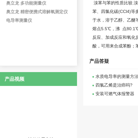
溴苯与苯的性质比较.
奥立龙 多功能测量仪
苯、四氯化碳(CCl4
奥立龙 精密便携式溶解氧测定仪
于水，溶于
乙醇
、
乙醚
电导率测量仪
熔点5.5℃，沸 点80
反应、加成反应和氧化
酸，可用来合成苯酚；
产品答疑
水质电导率的测量方
产品视频
四氯乙烯是治癌吗?
安装可燃气体报警器