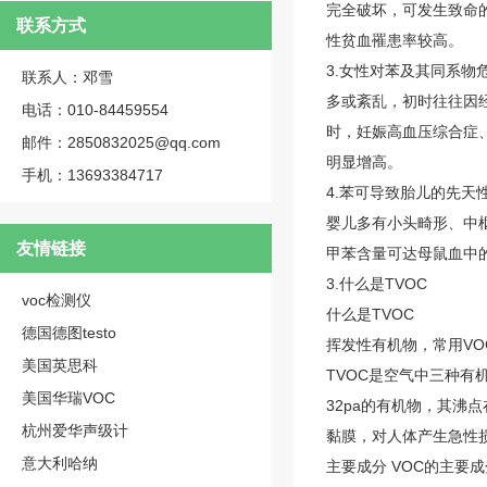
完全破坏，可发生致命
联系方式
性贫血罹患率较高。
3.女性对苯及其同系
联系人：邓雪
多或紊乱，初时往往因
电话：010-84459554
时，妊娠高血压综合症
邮件：2850832025@qq.com
明显增高。
手机：13693384717
4.苯可导致胎儿的先
婴儿多有小头畸形、中
友情链接
甲苯含量可达母鼠血中
3.什么是TVOC
voc检测仪
什么是TVOC
德国德图testo
挥发性有机物，常用VOC
美国英思科
TVOC是空气中三种有
美国华瑞VOC
32pa的有机物，其沸
杭州爱华声级计
黏膜，对人体产生急性
意大利哈纳
主要成分 VOC的主