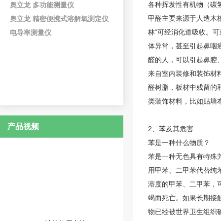
各种挥发性有机物（碳氢
奥立龙 多功能测量仪
甲醛
主要来源于人造木
奥立龙 精密便携式溶解氧测定仪
林”可经消化道吸收。
电导率测量仪
体异常，甚至引起鼻咽
醛的人，可以引起鼻腔
来自室内装修和装饰材
醛树脂，板材中残留的
类装饰材料，比如贴墙
产品视频
2、
苯
及其危害
苯是一种什么物质？
苯是一种无色具有特殊
用甲苯、二甲苯代替纯
溶度的甲苯、二甲苯，
竭而死亡。如果长期接
物已经被世界卫生组织