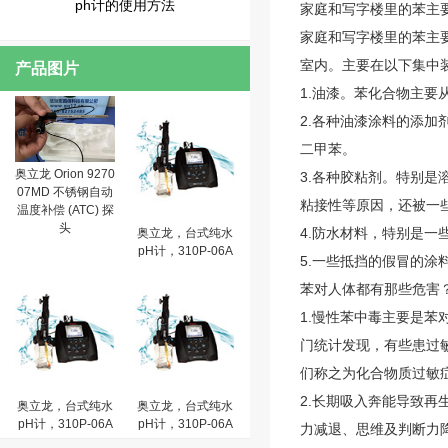
ph计的使用方法
家庭和写字楼里的苯主
家庭和写字楼里的苯主
室内。主要在以下集中
产品图片
1.油漆。苯化合物主
2.各种油漆涂料的添
二甲苯。
奥立龙 Orion 9270
3.各种胶粘剂。特别
07MD 不锈钢自动
粘接性等原因，还被一
温度补偿 (ATC) 探
头
4.防水材料，特别是一
奥立龙，台式纯水
pH计，310P-06A
5.一些抵挡的假冒的
苯对人体都有那些危害
1.慢性苯中毒主要是
门统计发现，有些患过
们称之为化合物质过敏
2.长期吸入奔能导致
奥立龙，台式纯水
奥立龙，台式纯水
pH计，310P-06A
pH计，310P-06A
力减退、思维及判断力