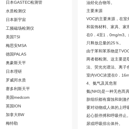
日本GASTEC检测管
油烃化合物等。
主要来源
水质检测仪
VOC的主要来源，在
日本新宇宙
和装饰材料、家具、家
工频磁场检测仪
在0．4至1．0mg/
美国TSI
只释放总量的25％。
梅思安MSA
由于苯和苯系物是TVO
德国PALAS
两者都检测。这主要是
奥豪斯天平
法、荧光光谱法、离子
日本理研
室内VOC浓渡在0．1
罗威邦水质
4、氨气及其危害
赛多利斯天平
氨(NH3)是一种无色
美国medcom
肤组织都有腐蚀和刺激
英国ION
要对动物或人体的上呼
加拿大BW
起心脏停搏和呼吸停止
梅特勒
尿或呼吸排出体外。