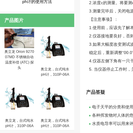
ph计的使用方法
2.浓度c的测量。将要
3.测量完毕后，关闭
【注意事项】：
产品图片
1.使用前，应该先了
2.仪器接地要良好，否
3.如果大幅度改变测试
奥立龙 Orion 9270
稳定后，重新调整“00.0
07MD 不锈钢自动
4.仪器左侧下角有一
温度补偿 (ATC) 探
头
5. 当仪器停止工作时
奥立龙，台式纯水
pH计，310P-06A
产品答疑
电子天平的分类和使
各种挥发物对人体的
奥立龙，台式纯水
奥立龙，台式纯水
水质电导率可以用来
pH计，310P-06A
pH计，310P-06A