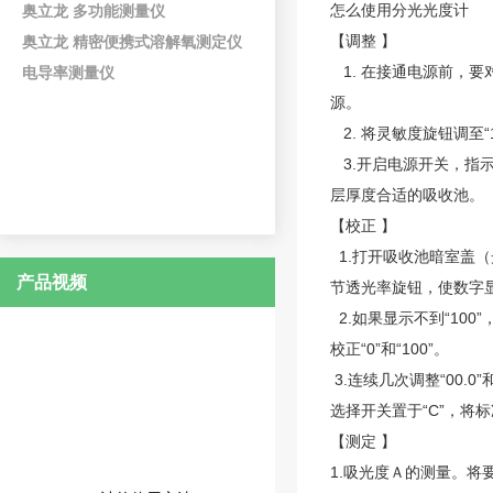
怎么使用
分光光度计
奥立龙 多功能测量仪
【调整 】
奥立龙 精密便携式溶解氧测定仪
1. 在接通电源前，
电导率测量仪
源。
2. 将灵敏度旋钮调至
3.开启电源开关，指示灯
层厚度合适的吸收池。
【校正 】
1.打开吸收池暗室盖（
产品视频
节透光率旋钮，使数字显示
2.如果显示不到“10
校正“0”和“100”。
3.连续几次调整“00.
选择开关置于“C”，
【测定 】
1.吸光度Ａ的测量。