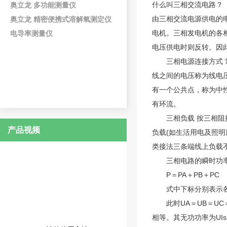
什么叫三相交流电路
？
奥立龙 多功能测量仪
由三相交流电源供电的
奥立龙 精密便携式溶解氧测定仪
电机。三相发电机的各
电导率测量仪
电压供电时则反转。因
三相电源连接方式 常用
线之间的电压称为线电压
有一个公共点，称为中
有环流。
三相负载 按三相阻抗
产品视频
负载(如生活用电及照明
类接法三条端线上负载
三相电路的瞬时功率(
P＝PA＋PB＋PC
式中下标分别表示各
此时UA＝UB＝UC＝
相等。其无功功率为UI